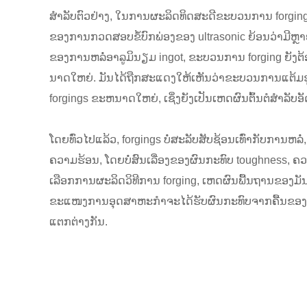
ສໍາລັບຕົວຢ່າງ, ໃນການຜະລິດທິດສະດີຂະບວນການ forging
ຂອງການກວດສອບຂໍ້ບົກພ່ອງຂອງ ultrasonic ຍ້ອນວ່າມີຫຼ
ຂອງການຫລໍ່ອາລູມິນຽມ ingot, ຂະບວນການ forging ຍັງຕ
ນາດໃຫຍ່. ມັນໄດ້ຖືກສະແດງໃຫ້ເຫັນວ່າຂະບວນການແຕ້ມຮູບ
forgings ຂະຫນາດໃຫຍ່, ເຊິ່ງຍັງເປັນເຫດຜົນຕົ້ນຕໍສໍາລັ
ໂດຍທົ່ວໄປແລ້ວ, forgings ບໍ່ສະລັບສັບຊ້ອນເທົ່າກັບການຫ
ຄວາມຮ້ອນ, ໂດຍບໍ່ສົນເລື່ອງຂອງຜົນກະທົບ toughness, ຄວ
ເລືອກການຜະລິດວິທີການ forging, ເຫດຜົນພື້ນຖານຂອງມັນ
ຂະແໜງການອຸດສາຫະກຳຈະໄດ້ຮັບຜົນກະທົບຈາກຄື້ນຂອງນະວ
ແຕກຕ່າງກັນ.