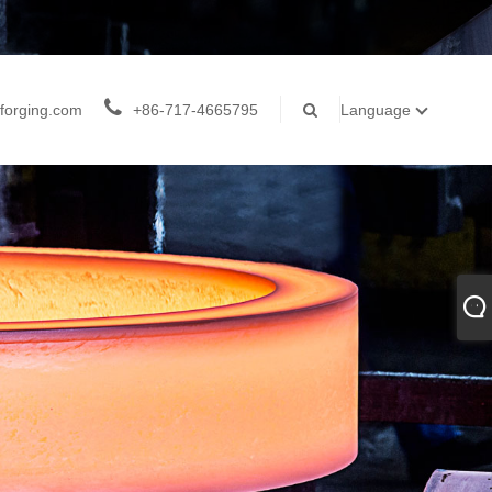
forging.com
+86-717-4665795
Language