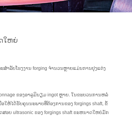
າດໃຫຍ່
ແລະສໍາລັບໂຮງງານ forging ຈໍານວນຫຼາຍແມ່ນການປຸງແຕ່ງ
, tonnage ຂອງອາລູມິນຽມ ingot ຫຼາຍ. ໃນຂະບວນການຫລໍ່
ອໃຫ້ໄດ້ຮັບຄຸນນະພາບທີ່ຕ້ອງການຂອງ forgings shaft, ຂໍ້
ສອບ ultrasonic ຂອງ forgings shaft ຂະຫນາດໃຫຍ່ມັກ