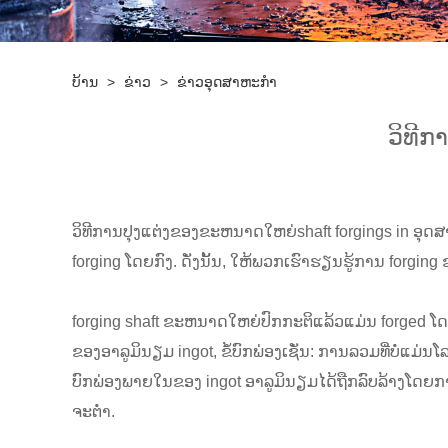
ບ້ານ
>
ຂ່າວ
>
ຂ່າວອຸດສາຫະກໍາ
ວິທີກ
ວິທີການປຸງແຕ່ງຂອງຂະຫນາດໃຫຍ່
shaft forgings i
n ອຸດສ
forging ໂດຍກົງ. ດັ່ງນັ້ນ, ໃຫ້ພວກເຮົາຮຽນຮູ້ການ forgi
forging shaft ຂະຫນາດໃຫຍ່ປົກກະຕິແລ້ວແມ່ນ forged ໂດ
ຂອງອາລູມິນຽມ ingot, ຂໍ້ບົກພ່ອງເຊັ່ນ: ການລວມທີ່ບໍ່ແມ
ບົກພ່ອງພາຍໃນຂອງ ingot ອາລູມິນຽມໄດ້ຖືກລົບລ້າງໂດຍ
ຈະຕ່ໍາ.