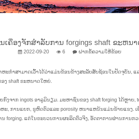
ານເຄື່ອງຈັກສໍາລັບການ forgings shaft ຂະຫນ
2022-09-20
6
ຝາກຂໍ້ຄວາມໃຫ້ຂ້ອຍ
າຫະກໍາສາມາດເວົ້າໄດ້ວ່າແມ່ນຂ້ອນຂ້າງສະລັບສັບຊ້ອນໃນປັດຈຸບັນ, 
ng ຂອງ shaft ຂະຫນາດໃຫຍ່.
ຍກົງຈາກ ingots ອາລູມິນຽມ. ມະຫາຊົນຂອງ shaft forging ໄດ້ຫຼາຍ
່ນໂລຫະ, ການແຍກ, ຮູຫົດຕົວແລະ porosity ຫນາແຫນ້ນແມ່ນຮ້າຍແຮງ. ເພື່
ການ forging. ແຕ່ໃນຂະບວນການຜະລິດຕົວຈິງ, ອັດຕາການຜ່ານການກວດ