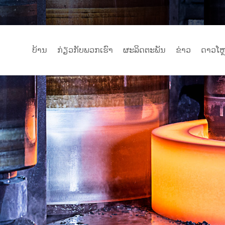
ບ້ານ
ກ່ຽວ​ກັບ​ພວກ​ເຮົາ
ຜະລິດຕະພັນ
ຂ່າວ
ດາວໂຫ