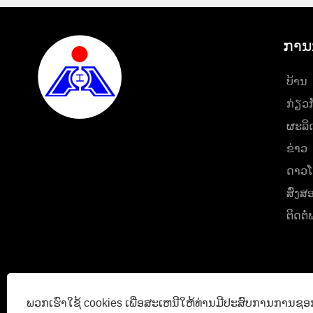
ການ
ບ້ານ
ກ່ຽວ​
ຜະລິ
ຂ່າວ
ດາວໂ
ສົ່ງ
ຕິດ​ຕໍ
ພວກເຮົາໃຊ້ cookies ເພື່ອສະເຫນີໃຫ້ທ່ານມີປະສົບການການຊອກຫ