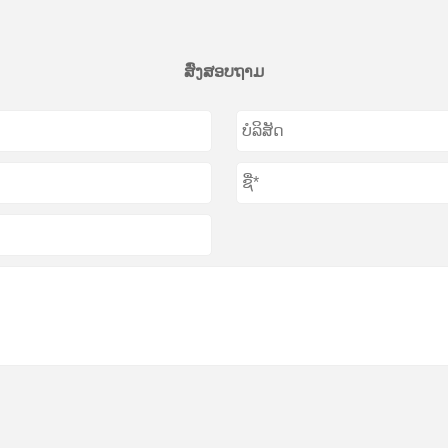
ສົ່ງສອບຖາມ