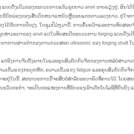
 ແບບດັ້ງເດີມຂອງຂະບວນການແຕ້ມຮູບຍາວ anvil ຮາບພຽງຢູ່, ຜົນໄດ້ຮັ
າຍຂໍ້ບົກພ່ອງຂອງເສັ້ນດົກຫນາແຫນ້ນຫຼືຮອຍແຕກຕາມລວງຍາວ. ຢູ່ໃຈກາງ
້ອງໄດ້ຮັບການປັບປຸງ. ໃນຊຸມປີມໍ່ໆມານີ້, ການຄົ້ນຄວ້າແລະການທົດ
ທໍາມະດາຂອງ anvil ແປໃນທິດສະດີຂະບວນການ forging ແບບດັ້ງເດີມແມ
ບອັດຕາການຜ່ານຕ່ໍາຂອງການກວດສອບ ultrasonic ຂອງ forging shaft 
ລໍ່, ແຕ່ອົງການຈັດຕັ້ງພາຍໃນແລະຄຸນສົມບັດກົນຈັກຂອງການຫລໍ່ບໍ່ສາມາດ
າມເຂັ້ມແຂງກະດູກຫັກ, ຄວາມເຂັ້ມແຂງ fatigue ແລະຄຸນສົມບັດກົນຈັກອ
ຈະຢູ່ໃນນີ້. ສະຖານະການນີ້ຈະສືບຕໍ່ສໍາລັບອະນາຄົດທີ່ຄາດໄວ້. ໂດຍສ
ັດຕະກໍາ, ຈະເປັນຂະແໜງການທີ່ຮັບຮອງເອົາເຕັກໂນໂລຊີທີ່ຍືນຍົງ 