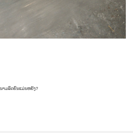
ນາມລົດຍົນແມ່ນຫຍັງ?