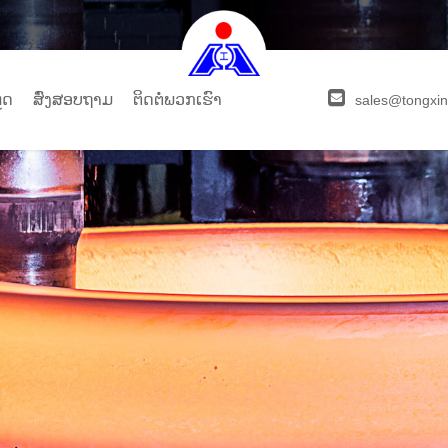
ຼດ
ສົ່ງສອບຖາມ
ຕິດ​ຕໍ່​ພວກ​ເຮົາ
sales@tongxin