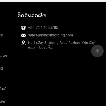
ຕິດ​ຕໍ່​ພວກ​ເຮົາ
+86-717-4665795
ນະ
sales@tongxinforging.com
No.9 ເມືອງ Zhicheng Road Fazhan, Yidu City,
ແຂວງ Hubei, ຈີນ.
ນລໍາ
ng
້ນບໍ່
ນທາດ