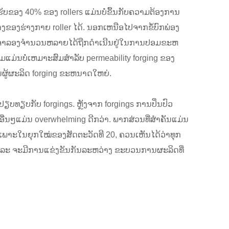
ບຂອງ 40% ຂອງ rollers ແມ່ນບໍ່ຂຶ້ນກັບຄວາມຕ້ອງການ
ຂອງຮ່າງກາຍ roller ໄດ້. ນອກເຫນືອໄປຈາກຂໍ້ບົກພ່ອງ
ສອບຈໍາລອງຈໍານວນຫລາຍໄດ້ຖືກດໍາເນີນຢູ່ໃນການປອມຂະຫ
່ນບໍ່ເຫມາະສົມສໍາລັບ permeability forging ຂອງ
ໃນຜູ້ຜະລິດ forging ຂະຫນາດໃຫຍ່.
ປຽບທຽບກັບ forgings. ຫຼັງຈາກ forgings ການປິ່ນປົວ
ື່ນໆແມ່ນ overwhelming ດີກວ່າ. ພາກສ່ວນທີ່ສໍາຄັນແມ່ນ
ະເພາະໃນຍຸກໃໝ່ຂອງສັດຕະວັດທີ 20, ຄວນເຫັນໄດ້ວ່າທຸກ
ແລະ ຈະມີການແຂ່ງຂັນກັນລະຫວ່າງ ຂະບວນການຜະລິດທີ່