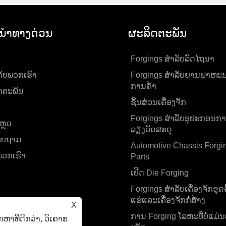
ນໍາທາງດ່ວນ
ຜະລິດຕະພັນ
Forgings ສໍາລັບລົດໄຖນາ
ກັບ​ພວກ​ເຮົາ
Forgings ສໍາລັບຍານພາຫະ
ການຄ້າ
ດຕະພັນ
ຊິ້ນສ່ວນເຄື່ອງຈັກ
Forgings ສໍາລັບອຸປະກອນກາ
ຫຼດ
ລຽງວັດສະດຸ
ສອບຖາມ
Automotive Chassis Forgi
່​ພວກ​ເຮົາ
Parts
ເປີດ Die Forging
Forgings ສໍາລັບເຄື່ອງຈັກຂຸດຄົ
ແຮ່ແລະເຄື່ອງຈັກກໍ່ສ້າງ
X
ການ Forging ໂລຫະທີ່ບໍ່ແມ່
າທີ່ດີກວ່າ, ວິເຄາະ