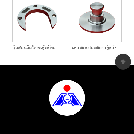
ຊິ້ນສ່ວນລົດໃຫຍ່ເຫຼັກກ້າປະເພດ Ring Forgings
ພາກສ່ວນ traction ເຫຼັກກ້າ traction Pin Forgings