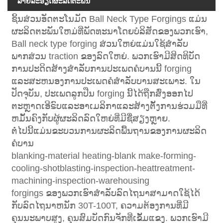
ລາຍ​ລະ​ອຽດ​ຜະ​ລິດ​ຕະ​ພັນ
ຊິ້ນສ່ວນອັດຕະໂນມັດ Ball Neck Type Forgings ແມ່ນ
ຜະລິດຕະພັນໃຫມ່ທີ່ພັດທະນາໂດຍບໍລິສັດຂອງພວກເຮົາ,
Ball neck type forging ສ່ວນໃຫຍ່ແມ່ນໃຊ້ສໍາລັບ
ພາກສ່ວນ traction ຂອງລົດໃຫຍ່. ພວກ​ເຮົາ​ມີ​ສິດ​ທິ​ບັດ​
ການ​ປະ​ດິດ​ສ້າງ​ສໍາ​ລັບ​ການ​ປະ​ເພດ​ຄໍ​ບານ​ນີ້ forging
ແລະ​ສະ​ຫນອງ​ການ​ປະ​ເພດ​ຄໍ​ສໍາ​ລັບ​ບານ​ສະ​ເພາະ​. ໃນ
ປັດຈຸບັນ, ປະເພດລູກປືນ forging ນີ້ໄດ້ຖືກສົ່ງອອກໄປ
ຕະຫຼາດເອີຣົບແລະອາເມລິກາແລະສ້າງຕັ້ງການຮ່ວມມືທີ່
ຫມັ້ນຄົງກັບຜູ້ຜະລິດລົດໃຫຍ່ທີ່ມີຊື່ສຽງຫຼາຍ.
ຕໍ່​ໄປ​ນີ້​ແມ່ນ​ຂະ​ບວນ​ການ​ຜະ​ລິດ​ພື້ນ​ຖານ​ຂອງ​ການ​ຜະ​ລິດ​
ຄໍ​ບານ​
blanking-material heating-blank make-forming-
cooling-shotblasting-inspection-heattreatment-
machining-inspection-warehousing
forgings ຂອງພວກເຮົາສໍາລັບລົດໄຖນາສາມາດໃຊ້ໄດ້
ກັບລົດໄຖນາຫນັກ 30T-100T, ຄວາມຕ້ອງການທີ່ມີ
ຄຸນນະພາບສູງ, ຄຸນສົມບັດກົນຈັກທີ່ເຂັ້ມແຂງ. ພວກ​ເຮົາ​ມີ​