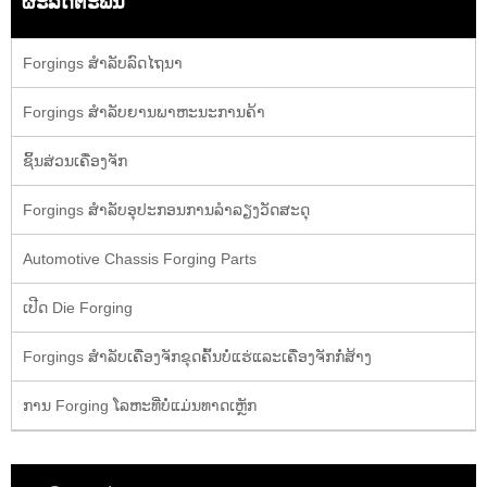
ຜະລິດຕະພັນ
Forgings ສໍາລັບລົດໄຖນາ
Forgings ສໍາລັບຍານພາຫະນະການຄ້າ
ຊິ້ນສ່ວນເຄື່ອງຈັກ
Forgings ສໍາລັບອຸປະກອນການລໍາລຽງວັດສະດຸ
Automotive Chassis Forging Parts
ເປີດ Die Forging
Forgings ສໍາລັບເຄື່ອງຈັກຂຸດຄົ້ນບໍ່ແຮ່ແລະເຄື່ອງຈັກກໍ່ສ້າງ
ການ Forging ໂລຫະທີ່ບໍ່ແມ່ນທາດເຫຼັກ