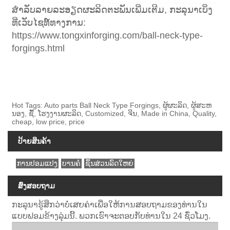
ສໍາລັບລາຍລະອຽດຜະລິດຕະພັນເພີ່ມເຕີມ, ກະລຸນາເບິ່ງ
ທີ່ເວັບໄຊທ໌ທາງການ:
https://www.tongxinforging.com/ball-neck-type-
forgings.html
Hot Tags: Auto parts Ball Neck Type Forgings, ຜູ້ຜະລິດ, ຜູ້ສະຫ
ນອງ, ຊື້, ໂຮງງານຜະລິດ, Customized, ຈີນ, Made in China, Quality,
cheap, low price, price
ປ້າຍສິນຄ້າ
ການປອມແປງ
ບານຄໍ
ຊິ້ນສ່ວນລົດໃຫຍ່
ສົ່ງສອບຖາມ
ກະລຸນາຮູ້ສຶກວ່າບໍ່ເສຍຄ່າເພື່ອໃຫ້ການສອບຖາມຂອງທ່ານໃນ
ແບບຟອມຂ້າງລຸ່ມນີ້. ພວກເຮົາຈະຕອບກັບທ່ານໃນ 24 ຊົ່ວໂມງ.