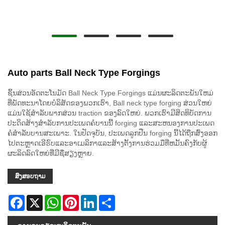
Auto parts Ball Neck Type Forgings
ຊິ້ນສ່ວນອັດຕະໂນມັດ Ball Neck Type Forgings ແມ່ນຜະລິດຕະພັນໃຫມ່
ທີ່ພັດທະນາໂດຍບໍລິສັດຂອງພວກເຮົາ, Ball neck type forging ສ່ວນໃຫຍ່
ແມ່ນໃຊ້ສໍາລັບພາກສ່ວນ traction ຂອງລົດໃຫຍ່. ພວກ​ເຮົາ​ມີ​ສິດ​ທິ​ບັດ​ການ​
ປະ​ດິດ​ສ້າງ​ສໍາ​ລັບ​ການ​ປະ​ເພດ​ຄໍ​ບານ​ນີ້ forging ແລະ​ສະ​ຫນອງ​ການ​ປະ​ເພດ​
ຄໍ​ສໍາ​ລັບ​ບານ​ສະ​ເພາະ​. ໃນປັດຈຸບັນ, ປະເພດລູກປືນ forging ນີ້ໄດ້ຖືກສົ່ງອອກ
ໄປຕະຫຼາດເອີຣົບແລະອາເມລິກາແລະສ້າງຕັ້ງການຮ່ວມມືທີ່ຫມັ້ນຄົງກັບຜູ້
ຜະລິດລົດໃຫຍ່ທີ່ມີຊື່ສຽງຫຼາຍ.
ສົ່ງສອບຖາມ
Facebook
X
WhatsApp
Pinterest
LinkedIn
Share