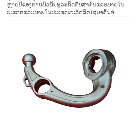
ຫຼາຍ​ປີ​ຂອງ​ການ​ພົວ​ພັນ​ທຸ​ລະ​ກິດ​ກັບ​ສາ​ກົນ​ແລະ​ພາຍ​ໃນ​
ປະ​ເທດ​ແລະ​ພາຍ​ໃນ​ປະ​ເທດ​ຜະ​ລິດ​ລົດ​ໄຖ​ນາ​ຕົ້ນ​ຕໍ​.