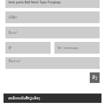
ຜະ​ລິດ​ຕະ​ພັນ​ທີ່​ກ່ຽວ​ຂ້ອງ