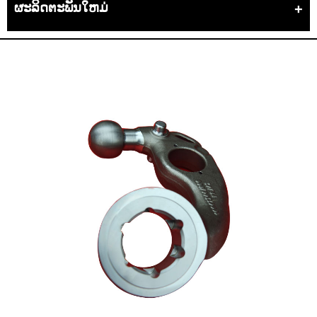
ຜະລິດຕະພັນໃຫມ່